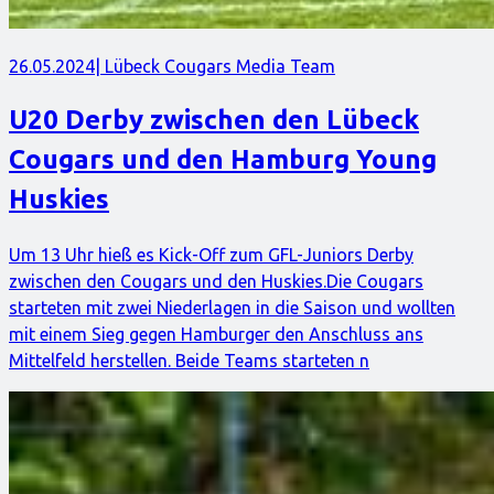
26.05.2024
| Lübeck Cougars Media Team
U20 Derby zwischen den Lübeck
Cougars und den Hamburg Young
Huskies
Um 13 Uhr hieß es Kick-Off zum GFL-Juniors Derby
zwischen den Cougars und den Huskies.Die Cougars
starteten mit zwei Niederlagen in die Saison und wollten
mit einem Sieg gegen Hamburger den Anschluss ans
Mittelfeld herstellen. Beide Teams starteten n