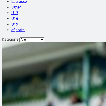
Lacrosse
Other
U13
U16
U19
eSports
Kategorie