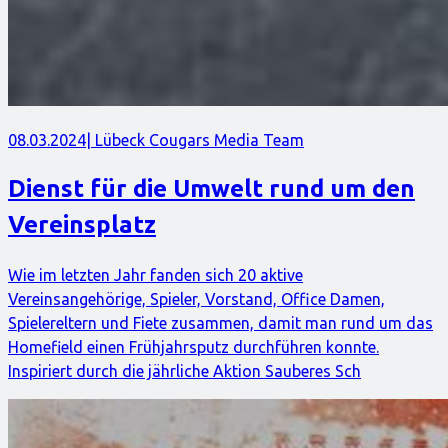
08.03.2024
| Lübeck Cougars Media Team
Dienst für die Umwelt rund um den
Vereinsplatz
Wie im letzten Jahr fanden sich 20 aktive
Vereinsangehörige, Spieler, Vorstand, Office Damen,
Spielereltern und Fiete zusammen, damit man rund um das
Homefield einen Frühjahrsputz durchführen konnte.
Inspiriert durch die jährliche Aktion Sauberes Sch