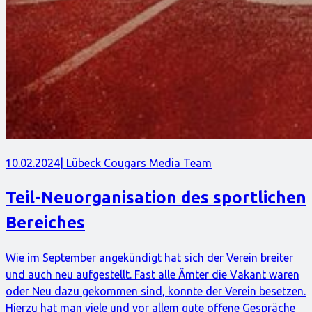
10.02.2024
| Lübeck Cougars Media Team
Teil-Neuorganisation des sportlichen
Bereiches
Wie im September angekündigt hat sich der Verein breiter
und auch neu aufgestellt. Fast alle Ämter die Vakant waren
oder Neu dazu gekommen sind, konnte der Verein besetzen.
Hierzu hat man viele und vor allem gute offene Gespräche