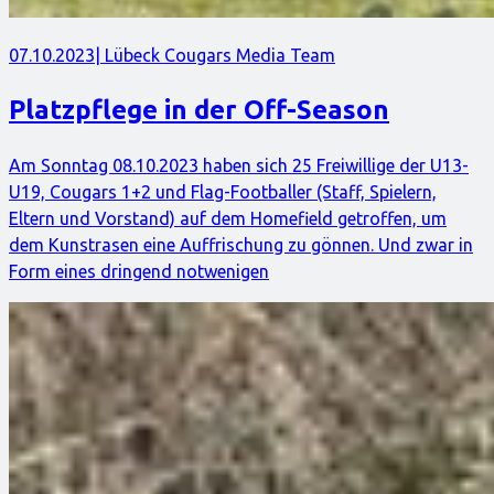
07.10.2023
| Lübeck Cougars Media Team
Platzpflege in der Off-Season
Am Sonntag 08.10.2023 haben sich 25 Freiwillige der U13-
U19, Cougars 1+2 und Flag-Footballer (Staff, Spielern,
Eltern und Vorstand) auf dem Homefield getroffen, um
dem Kunstrasen eine Auffrischung zu gönnen. Und zwar in
Form eines dringend notwenigen