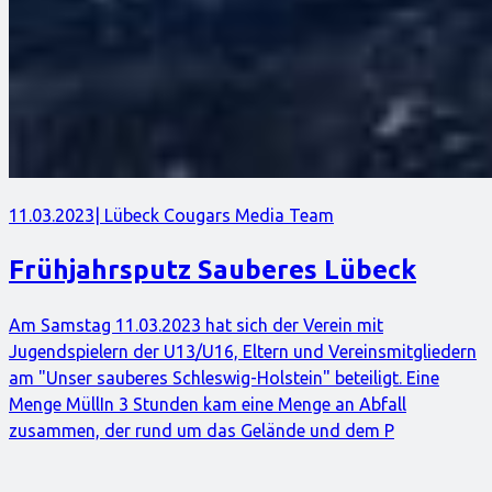
11.03.2023
| Lübeck Cougars Media Team
Frühjahrsputz Sauberes Lübeck
Am Samstag 11.03.2023 hat sich der Verein mit
Jugendspielern der U13/U16, Eltern und Vereinsmitgliedern
am "Unser sauberes Schleswig-Holstein" beteiligt. Eine
Menge MüllIn 3 Stunden kam eine Menge an Abfall
zusammen, der rund um das Gelände und dem P