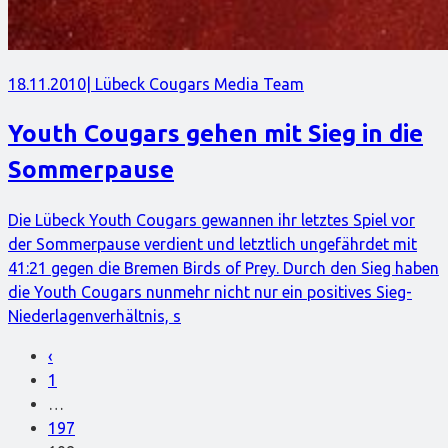
18.11.2010
| Lübeck Cougars Media Team
Youth Cougars gehen mit Sieg in die
Sommerpause
Die Lübeck Youth Cougars gewannen ihr letztes Spiel vor
der Sommerpause verdient und letztlich ungefährdet mit
41:21 gegen die Bremen Birds of Prey. Durch den Sieg haben
die Youth Cougars nunmehr nicht nur ein positives Sieg-
Niederlagenverhältnis, s
‹
1
…
197