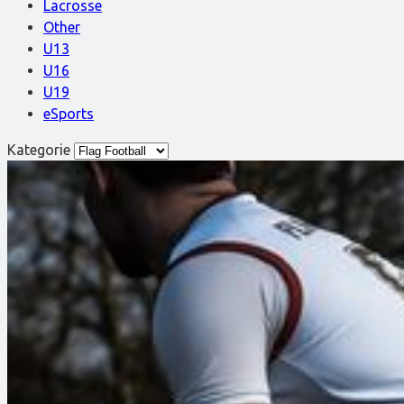
Lacrosse
Other
U13
U16
U19
eSports
Kategorie