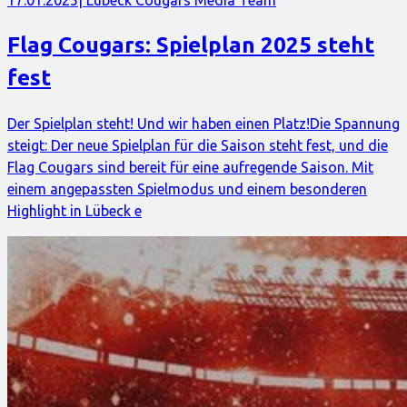
17.01.2025
| Lübeck Cougars Media Team
Flag Cougars: Spielplan 2025 steht
fest
Der Spielplan steht! Und wir haben einen Platz!Die Spannung
steigt: Der neue Spielplan für die Saison steht fest, und die
Flag Cougars sind bereit für eine aufregende Saison. Mit
einem angepassten Spielmodus und einem besonderen
Highlight in Lübeck e