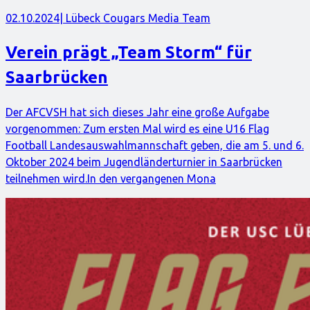
02.10.2024
| Lübeck Cougars Media Team
Verein prägt „Team Storm“ für
Saarbrücken
Der AFCVSH hat sich dieses Jahr eine große Aufgabe
vorgenommen: Zum ersten Mal wird es eine U16 Flag
Football Landesauswahlmannschaft geben, die am 5. und 6.
Oktober 2024 beim Jugendländerturnier in Saarbrücken
teilnehmen wird.In den vergangenen Mona