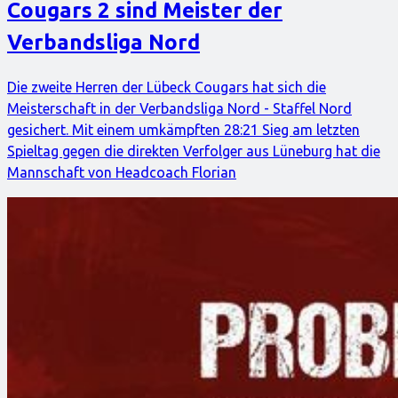
Cougars 2 sind Meister der
Verbandsliga Nord
Die zweite Herren der Lübeck Cougars hat sich die
Meisterschaft in der Verbandsliga Nord - Staffel Nord
gesichert. Mit einem umkämpften 28:21 Sieg am letzten
Spieltag gegen die direkten Verfolger aus Lüneburg hat die
Mannschaft von Headcoach Florian