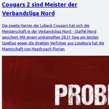
Cougars 2 sind Meister der
Verbandsliga Nord
Die zweite Herren der Lübeck Cougars hat sich die
Meisterschaft in der Verbandsliga Nord - Staffel Nord
gesichert. Mit einem umkämpften 28:21 Sieg am letzten
Spieltag gegen die direkten Verfolger aus Lüneburg hat die
Mannschaft von Headcoach Florian