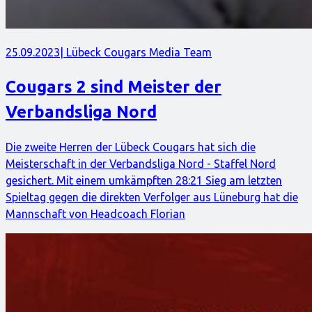
25.09.2023
| Lübeck Cougars Media Team
Cougars 2 sind Meister der
Verbandsliga Nord
Die zweite Herren der Lübeck Cougars hat sich die
Meisterschaft in der Verbandsliga Nord - Staffel Nord
gesichert. Mit einem umkämpften 28:21 Sieg am letzten
Spieltag gegen die direkten Verfolger aus Lüneburg hat die
Mannschaft von Headcoach Florian