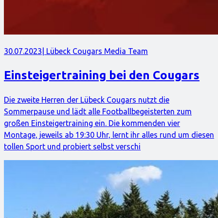
30.07.2023
| Lübeck Cougars Media Team
Einsteigertraining bei den Cougars
Die zweite Herren der Lübeck Cougars nutzt die
Sommerpause und lädt alle Footballbegeisterten zum
großen Einsteigertraining ein. Die kommenden vier
Montage, jeweils ab 19:30 Uhr, lernt ihr alles rund um diesen
tollen Sport und probiert selbst verschi