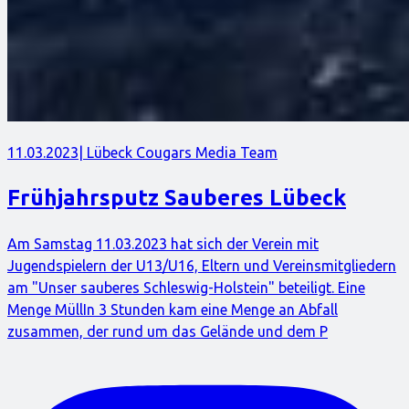
11.03.2023
| Lübeck Cougars Media Team
Frühjahrsputz Sauberes Lübeck
Am Samstag 11.03.2023 hat sich der Verein mit
Jugendspielern der U13/U16, Eltern und Vereinsmitgliedern
am "Unser sauberes Schleswig-Holstein" beteiligt. Eine
Menge MüllIn 3 Stunden kam eine Menge an Abfall
zusammen, der rund um das Gelände und dem P