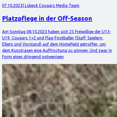
07.10.2023
| Lübeck Cougars Media Team
Platzpflege in der Off-Season
Am Sonntag 08.10.2023 haben sich 25 Freiwillige der U13-
U19, Cougars 1+2 und Flag-Footballer (Staff, Spielern,
Eltern und Vorstand) auf dem Homefield getroffen, um
dem Kunstrasen eine Auffrischung zu gönnen. Und zwar in
Form eines dringend notwenigen