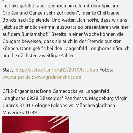
Instinkt gefehlt, aber dennoch bin ich mit dem Spiel im
Großen und Ganzen sehr zufrieden“, meinte Cheftrainer
Bonds nach Spielende. Und weiter: „Ich hoffe, dass wir uns
jetzt auch endlich einmal auswärts so präsentieren wie hier
auf dem Buniamshof.“ Bereits in einer Woche können die
Cougars beweisen, dass sie auch in der Fremde punkten
können. Dann geht’s bei den Langenfeld Longhorns nämlich
um die nächsten Zweitliga-Zähler.
Stats:
http://stats.gfl.info/gfl2/2010/lcrc.htm
Fotos:
www.afpix.de
;
www.gridironshots.de
GFL2-Ergebnisse: Bonn Gamecocks vs. Langenfeld
Longhorns 09:28 Düsseldorf Panther vs. Magdeburg Virgin
Guards 37:31 Cologne Falcons vs. Mönchengladbach
Mavericks 10:39