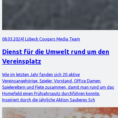
08.03.2024
| Lübeck Cougars Media Team
Dienst für die Umwelt rund um den
Vereinsplatz
Wie im letzten Jahr fanden sich 20 aktive
Vereinsangehörige, Spieler, Vorstand, Office Damen,
Spielereltern und Fiete zusammen, damit man rund um das
Homefield einen Frühjahrsputz durchführen konnte.
Inspiriert durch die jährliche Aktion Sauberes Sch