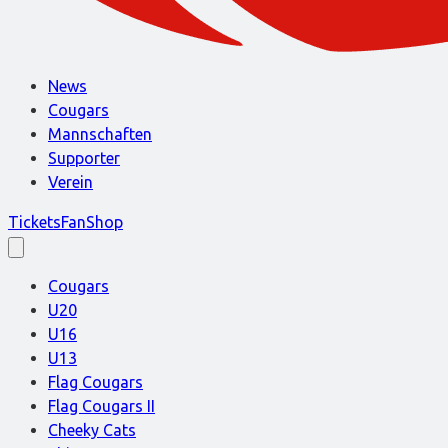
News
Cougars
Mannschaften
Supporter
Verein
Tickets
FanShop
Cougars
U20
U16
U13
Flag Cougars
Flag Cougars II
Cheeky Cats