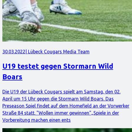
30.03.2022
| Lübeck Cougars Media Team
U19 testet gegen Stormarn Wild
Boars
Die U19 der Lübeck Cougars spielt am Samstag, den 02.
April um 15 Uhr gegen die Stormarn Wild Boars. Das
Preseason Spiel findet auf dem Homefield an der Vorwerker
Straße 84 statt. "Wollen immer gewinnen"„Spiele in der
Vorbereitung machen einen ents