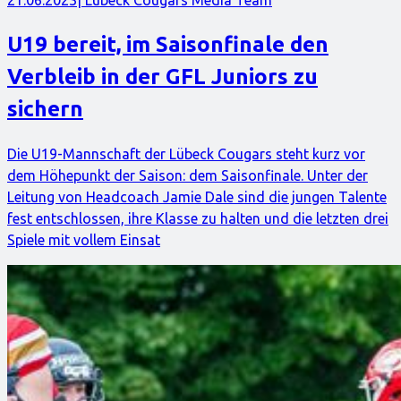
21.06.2023
| Lübeck Cougars Media Team
U19 bereit, im Saisonfinale den
Verbleib in der GFL Juniors zu
sichern
Die U19-Mannschaft der Lübeck Cougars steht kurz vor
dem Höhepunkt der Saison: dem Saisonfinale. Unter der
Leitung von Headcoach Jamie Dale sind die jungen Talente
fest entschlossen, ihre Klasse zu halten und die letzten drei
Spiele mit vollem Einsat