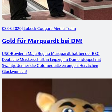
08.03.2020
| Lübeck Cougars Media Team
Gold für Marquardt bei DM!
USC-Bowlerin Maja Regina Marquardt hat bei der BSG
Deutsche Meisterschaft in Leipzig im Damendoppel mit
Swantje Jenner die Goldmedaille errungen. Herzlichen
Glückwunsch!