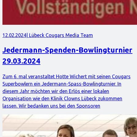
12.02.2024
| Lübeck Cougars Media Team
Jedermann-Spenden-Bowlingturnier
29.03.2024
Zum 6. mal veranstaltet Hotte Wichert mit seinen Cougars
Superbowlern ein Jedermann-Spass-Bowlingturnier. In
diesem Jahr möchten wir den Erlös einer lokalen
Organisation wie den Klinik Clowns Lübeck zukommen
lassen. Wir bedanken uns bei den Sponsoren