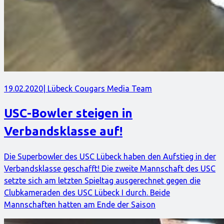
19.02.2020
| Lübeck Cougars Media Team
USC-Bowler steigen in
Verbandsklasse auf!
Die Superbowler des USC Lübeck haben den Aufstieg in der
Verbandsklasse geschafft! Die zweite Mannschaft des USC
setzte sich am letzten Spieltag ausgerechnet gegen die
Clubkameraden des USC Lübeck I durch. Beide
Mannschaften hatten am Ende der Saison