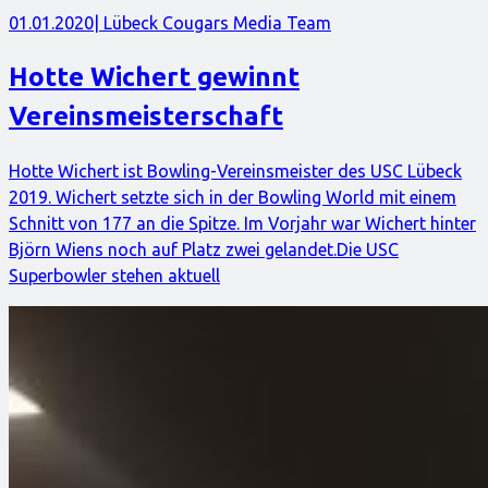
01.01.2020
| Lübeck Cougars Media Team
Hotte Wichert gewinnt
Vereinsmeisterschaft
Hotte Wichert ist Bowling-Vereinsmeister des USC Lübeck
2019. Wichert setzte sich in der Bowling World mit einem
Schnitt von 177 an die Spitze. Im Vorjahr war Wichert hinter
Björn Wiens noch auf Platz zwei gelandet.Die USC
Superbowler stehen aktuell