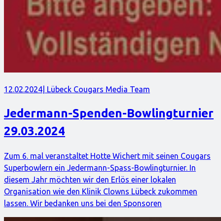
12.02.2024
| Lübeck Cougars Media Team
Jedermann-Spenden-Bowlingturnier
29.03.2024
Zum 6. mal veranstaltet Hotte Wichert mit seinen Cougars
Superbowlern ein Jedermann-Spass-Bowlingturnier. In
diesem Jahr möchten wir den Erlös einer lokalen
Organisation wie den Klinik Clowns Lübeck zukommen
lassen. Wir bedanken uns bei den Sponsoren