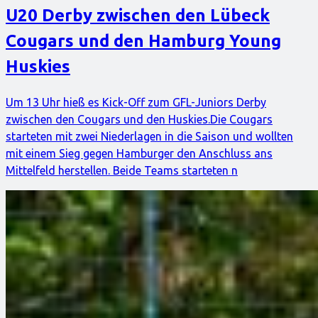
U20 Derby zwischen den Lübeck
Cougars und den Hamburg Young
Huskies
Um 13 Uhr hieß es Kick-Off zum GFL-Juniors Derby
zwischen den Cougars und den Huskies.Die Cougars
starteten mit zwei Niederlagen in die Saison und wollten
mit einem Sieg gegen Hamburger den Anschluss ans
Mittelfeld herstellen. Beide Teams starteten n