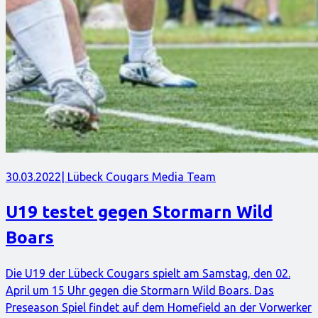
30.03.2022
| Lübeck Cougars Media Team
U19 testet gegen Stormarn Wild
Boars
Die U19 der Lübeck Cougars spielt am Samstag, den 02.
April um 15 Uhr gegen die Stormarn Wild Boars. Das
Preseason Spiel findet auf dem Homefield an der Vorwerker